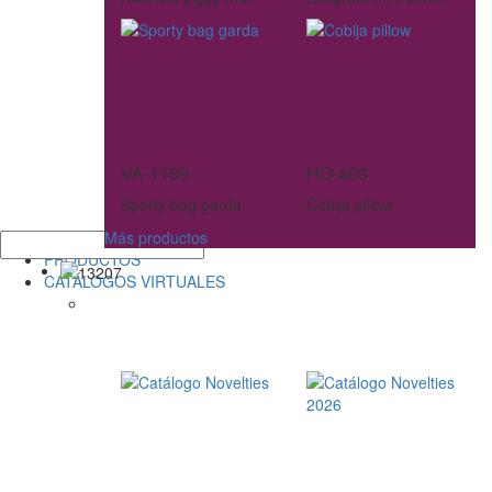
VA-1189
HO-403
Sporty bag garda
Cobija pillow
Más productos
PRODUCTOS
CATÁLOGOS VIRTUALES