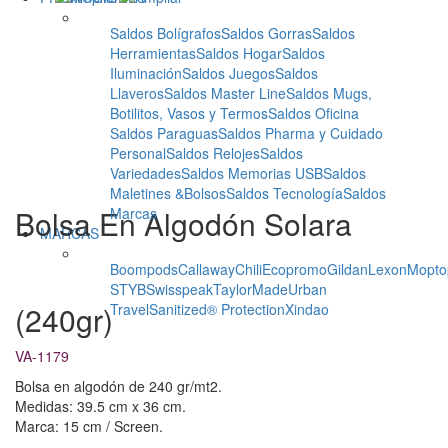
Saldos Bolígrafos
Saldos Gorras
Saldos
Herramientas
Saldos Hogar
Saldos
Iluminación
Saldos Juegos
Saldos
Llaveros
Saldos Master Line
Saldos Mugs,
Botilitos, Vasos y Termos
Saldos Oficina
Saldos Paraguas
Saldos Pharma y Cuidado
Personal
Saldos Relojes
Saldos
Variedades
Saldos Memorias USB
Saldos
Maletines &Bolsos
Saldos Tecnología
Saldos
Bolsa En Algodón Solara
Marcas
MARCAS
Boompods
Callaway
Chili
Ecopromo
Gildan
Lexon
Mopto
STYB
Swisspeak
TaylorMade
Urban
(240gr)
Travel
Sanitized® Protection
Xindao
VA-1179
Bolsa en algodón de 240 gr/mt2.
Medidas: 39.5 cm x 36 cm.
Marca: 15 cm / Screen.