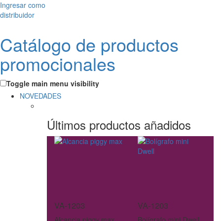
Ingresar como
distribuidor
Catálogo de productos
promocionales
Toggle main menu visibility
NOVEDADES
Últimos productos añadidos
VA-1203
VA-1203
Alcancia piggy max
Bolígrafo mini Dwell