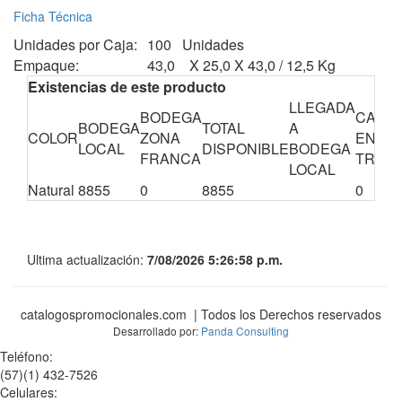
Ficha Técnica
Unidades por Caja:
100 Unidades
Empaque:
43,0 X 25,0 X 43,0 / 12,5 Kg
Existencias de este producto
LLEGADA
BODEGA
CANTI
BODEGA
TOTAL
A
COLOR
ZONA
EN
LOCAL
DISPONIBLE
BODEGA
FRANCA
TRÁNS
LOCAL
Natural
8855
0
8855
0
Ultima actualización:
7/08/2026 5:26:58 p.m.
catalogospromocionales.com | Todos los Derechos reservados
Desarrollado por:
Panda Consulting
Teléfono:
(57)(1) 432-7526
Celulares: