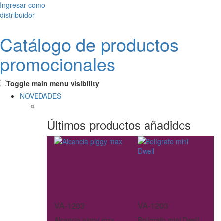
Ingresar como
distribuidor
Catálogo de productos
promocionales
Toggle main menu visibility
NOVEDADES
Últimos productos añadidos
VA-1203
VA-1203
Alcancia piggy max
Bolígrafo mini Dwell