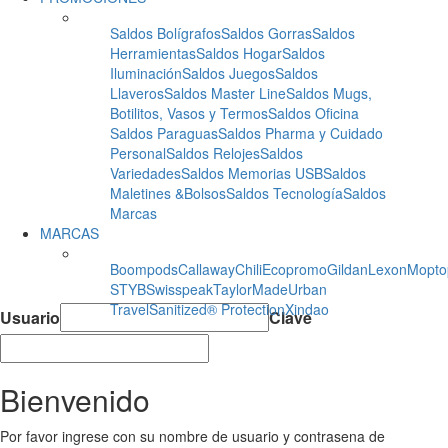
Saldos Bolígrafos
Saldos Gorras
Saldos
Herramientas
Saldos Hogar
Saldos
Iluminación
Saldos Juegos
Saldos
Llaveros
Saldos Master Line
Saldos Mugs,
Botilitos, Vasos y Termos
Saldos Oficina
Saldos Paraguas
Saldos Pharma y Cuidado
Personal
Saldos Relojes
Saldos
Variedades
Saldos Memorias USB
Saldos
Maletines &Bolsos
Saldos Tecnología
Saldos
Marcas
MARCAS
Boompods
Callaway
Chili
Ecopromo
Gildan
Lexon
Mopto
STYB
Swisspeak
TaylorMade
Urban
Travel
Sanitized® Protection
Xindao
Usuario
Clave
Bienvenido
Por favor ingrese con su nombre de usuario y contrasena de