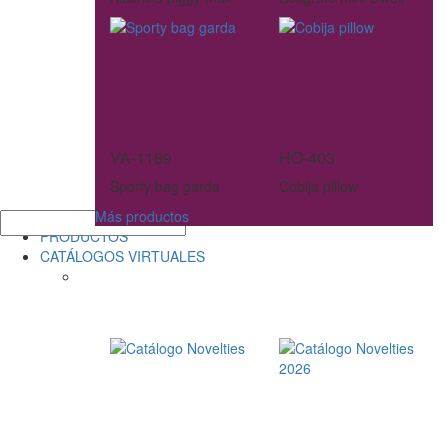
VA-1189
HO-403
Sporty bag garda
Cobija pillow
Más productos
PRODUCTOS
CATÁLOGOS VIRTUALES