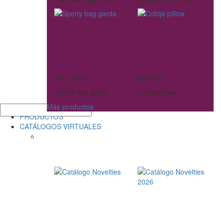
VA-1189
HO-403
Sporty bag garda
Cobija pillow
Más productos
PRODUCTOS
CATÁLOGOS VIRTUALES