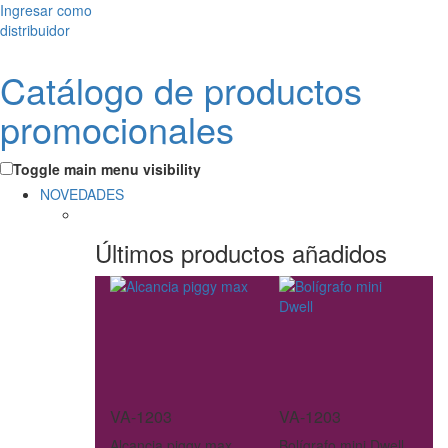
Ingresar como
distribuidor
Catálogo de productos
promocionales
Toggle main menu visibility
NOVEDADES
Últimos productos añadidos
VA-1203
VA-1203
Alcancia piggy max
Bolígrafo mini Dwell