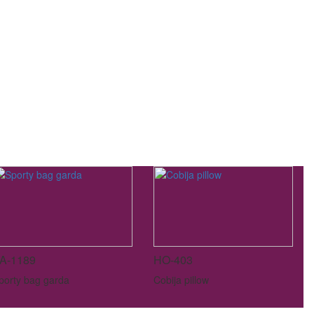
A-1189
HO-403
porty bag garda
Cobija pillow