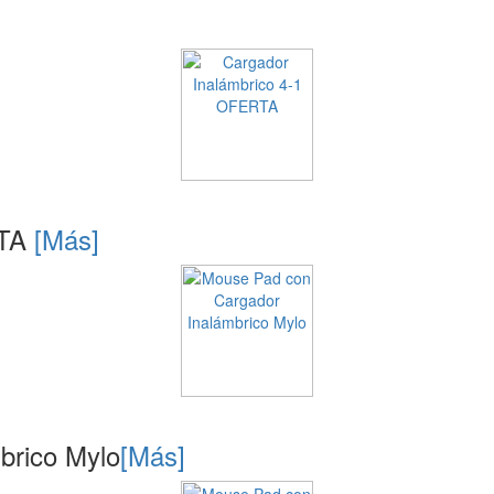
RTA
[Más]
brico Mylo
[Más]