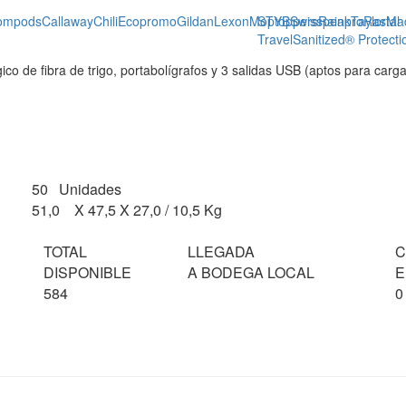
ompods
Callaway
Chili
Ecopromo
Gildan
Lexon
Moptoppers
STYB
Swisspeak
Rainpro
TaylorMa
Rastal
Travel
Sanitized® Protecti
ico de fibra de trigo, portabolígrafos y 3 salidas USB (aptos para car
50 Unidades
51,0 X 47,5 X 27,0 / 10,5 Kg
TOTAL
LLEGADA
C
DISPONIBLE
A BODEGA LOCAL
E
584
0