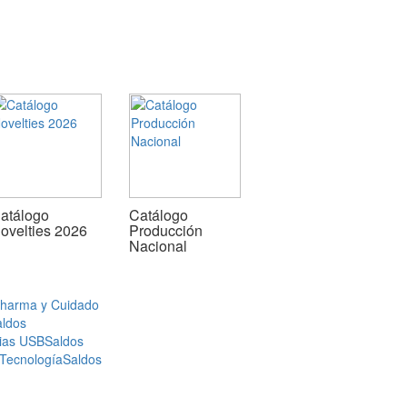
atálogo
Catálogo
ovelties 2026
Producción
Nacional
Pharma y Cuidado
aldos
ias USB
Saldos
 Tecnología
Saldos