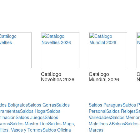
Catálogo
Catálogo
C
Novelties 2026
Mundial 2026
N
dos Bolígrafos
Saldos Gorras
Saldos
Saldos Paraguas
Saldos 
ramientas
Saldos Hogar
Saldos
Personal
Saldos Relojes
S
minación
Saldos Juegos
Saldos
Variedades
Saldos Memor
veros
Saldos Master Line
Saldos Mugs,
Maletines &Bolsos
Saldos
ilitos, Vasos y Termos
Saldos Oficina
Marcas