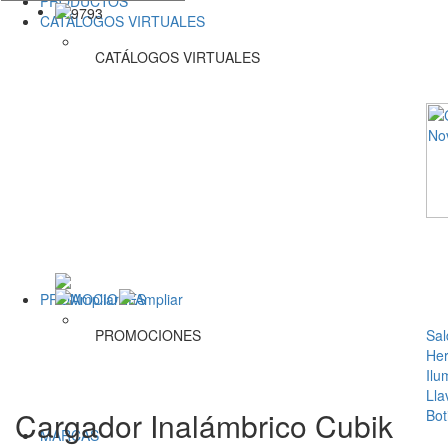
PRODUCTOS
CATÁLOGOS VIRTUALES
CATÁLOGOS VIRTUALES
PROMOCIONES
PROMOCIONES
Sal
Her
Ilu
Lla
Cargador Inalámbrico Cubik
Bot
MARCAS