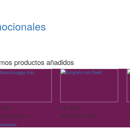
mocionales
imos productos añadidos
-1203
VA-1203
V
ancia piggy max
Bolígrafo mini Dwell
S
roductos