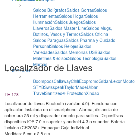
Saldos Bolígrafos
Saldos Gorras
Saldos
Herramientas
Saldos Hogar
Saldos
Iluminación
Saldos Juegos
Saldos
Llaveros
Saldos Master Line
Saldos Mugs,
Botilitos, Vasos y Termos
Saldos Oficina
Saldos Paraguas
Saldos Pharma y Cuidado
Personal
Saldos Relojes
Saldos
Variedades
Saldos Memorias USB
Saldos
Maletines &Bolsos
Saldos Tecnología
Saldos
Localizador de Llaves
Marcas
MARCAS
Boompods
Callaway
Chili
Ecopromo
Gildan
Lexon
Mopto
STYB
Swisspeak
TaylorMade
Urban
Travel
Sanitized® Protection
Xindao
TE-178
Localizador de llaves Bluetooth (versión 4.0). Funciona con
aplicación instalada en el smartphone. Alarma, distancia de
cobertura 25 mt y disparador remoto para selfies. Dispositivos
disponibles IOS 7.0 o superior y android 4.3 o superior. Batería
incluida (CR2032). Empaque Caja Individual.
Medidas: 5 cm x 2.8 cm