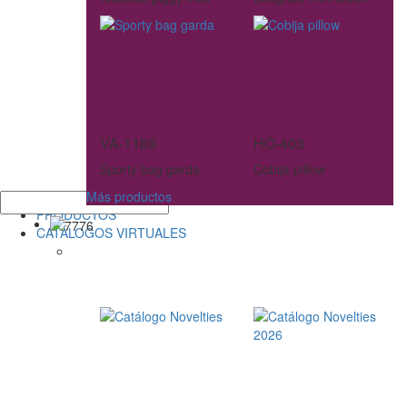
VA-1189
HO-403
Sporty bag garda
Cobija pillow
Más productos
PRODUCTOS
CATÁLOGOS VIRTUALES