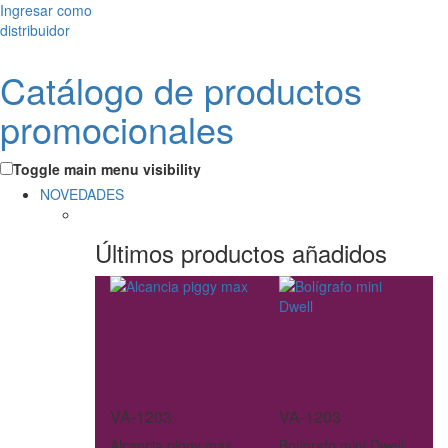
Ingresar como
distribuidor
Catálogo de productos
promocionales
Toggle main menu visibility
NOVEDADES
Últimos productos añadidos
VA-1203
VA-1203
Alcancia piggy max
Bolígrafo mini Dwell