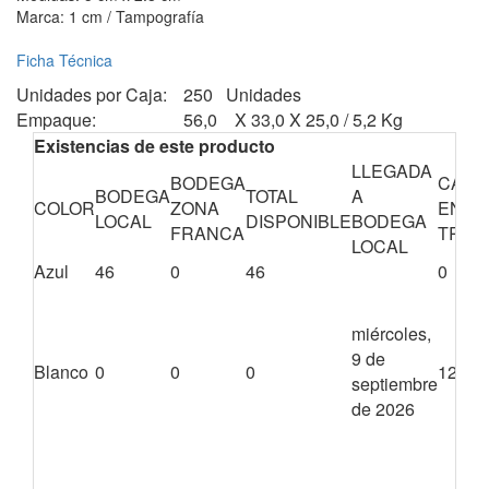
Marca: 1 cm / Tampografía
Ficha Técnica
Unidades por Caja:
250 Unidades
Empaque:
56,0 X 33,0 X 25,0 / 5,2 Kg
Existencias de este producto
LLEGADA
BODEGA
CANT
BODEGA
TOTAL
A
COLOR
ZONA
EN
LOCAL
DISPONIBLE
BODEGA
FRANCA
TRÁN
LOCAL
Azul
46
0
46
0
miércoles,
9 de
Blanco
0
0
0
1200
septiembre
de 2026