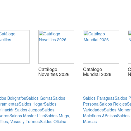
Catálogo
Catálogo
C
Novelties 2026
Mundial 2026
N
dos Bolígrafos
Saldos Gorras
Saldos
Saldos Paraguas
Saldos 
ramientas
Saldos Hogar
Saldos
Personal
Saldos Relojes
S
minación
Saldos Juegos
Saldos
Variedades
Saldos Memor
veros
Saldos Master Line
Saldos Mugs,
Maletines &Bolsos
Saldos
ilitos, Vasos y Termos
Saldos Oficina
Marcas