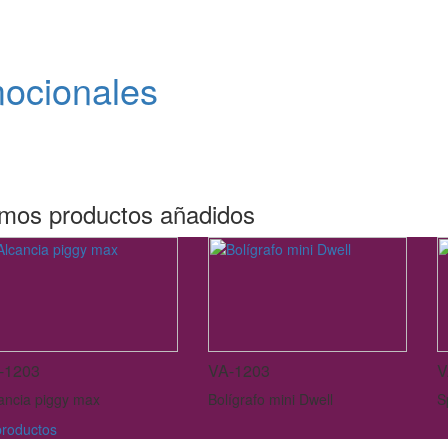
mocionales
imos productos añadidos
-1203
VA-1203
V
ancia piggy max
Bolígrafo mini Dwell
S
roductos