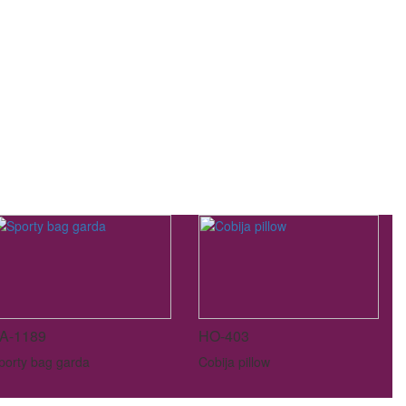
A-1189
HO-403
porty bag garda
Cobija pillow