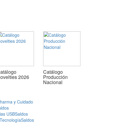
atálogo
Catálogo
ovelties 2026
Producción
Nacional
Pharma y Cuidado
aldos
ias USB
Saldos
 Tecnología
Saldos