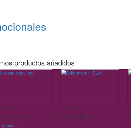
mocionales
imos productos añadidos
-1203
VA-1203
V
ancia piggy max
Bolígrafo mini Dwell
S
roductos