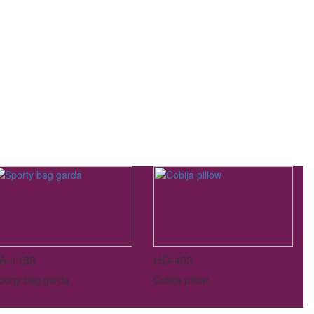
A-1189
HO-403
porty bag garda
Cobija pillow