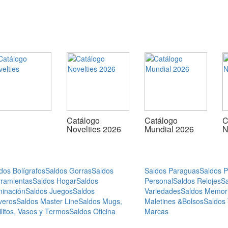
Catálogo
Catálogo
C
Novelties 2026
Mundial 2026
N
dos Bolígrafos
Saldos Gorras
Saldos
Saldos Paraguas
Saldos 
ramientas
Saldos Hogar
Saldos
Personal
Saldos Relojes
S
minación
Saldos Juegos
Saldos
Variedades
Saldos Memor
veros
Saldos Master Line
Saldos Mugs,
Maletines &Bolsos
Saldos
ilitos, Vasos y Termos
Saldos Oficina
Marcas