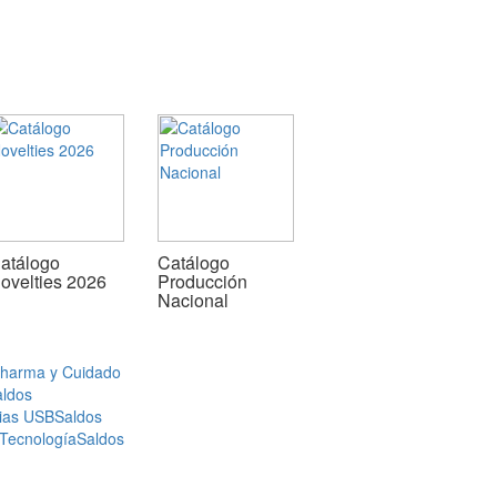
atálogo
Catálogo
ovelties 2026
Producción
Nacional
Pharma y Cuidado
aldos
ias USB
Saldos
 Tecnología
Saldos