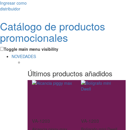
Ingresar como
distribuidor
Catálogo de productos
promocionales
Toggle main menu visibility
NOVEDADES
Últimos productos añadidos
VA-1203
VA-1203
Alcancia piggy max
Bolígrafo mini Dwell