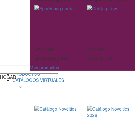
VA-1189
HO-403
Sporty bag garda
Cobija pillow
Más productos
PRODUCTOS
HOGAR
CATÁLOGOS VIRTUALES