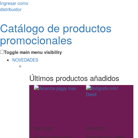
Ingresar como
distribuidor
Catálogo de productos
promocionales
Toggle main menu visibility
NOVEDADES
Últimos productos añadidos
VA-1203
VA-1203
Alcancia piggy max
Bolígrafo mini Dwell