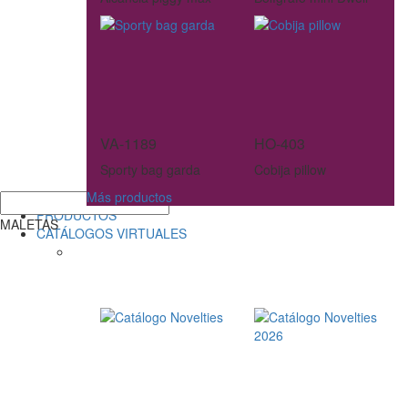
VA-1189
HO-403
Sporty bag garda
Cobija pillow
Más productos
PRODUCTOS
MALETAS
CATÁLOGOS VIRTUALES