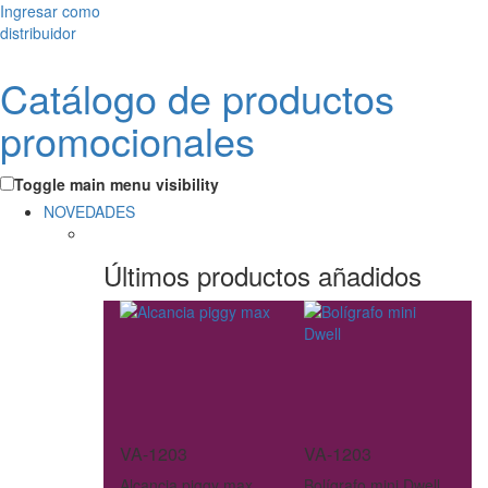
Ingresar como
distribuidor
Catálogo de productos
promocionales
Toggle main menu visibility
NOVEDADES
Últimos productos añadidos
VA-1203
VA-1203
Alcancia piggy max
Bolígrafo mini Dwell