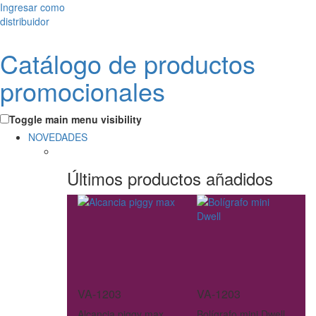
Ingresar como
distribuidor
Catálogo de productos
promocionales
Toggle main menu visibility
NOVEDADES
Últimos productos añadidos
VA-1203
VA-1203
Alcancia piggy max
Bolígrafo mini Dwell