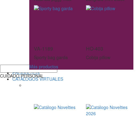
VA-1189
HO-403
Sporty bag garda
Cobija pillow
Más productos
PRODUCTOS
CUIDADO PERSONAL
CATÁLOGOS VIRTUALES