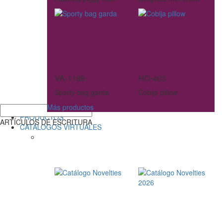
VA-1189
HO-403
Sporty bag garda
Cobija pillow
Más productos
PRODUCTOS
ARTÍCULOS DE ESCRITURA
CATÁLOGOS VIRTUALES