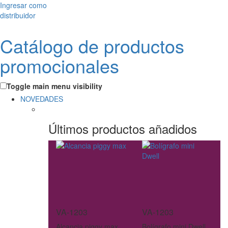
Ingresar como
distribuidor
Catálogo de productos
promocionales
Toggle main menu visibility
NOVEDADES
Últimos productos añadidos
VA-1203
VA-1203
Alcancia piggy max
Bolígrafo mini Dwell