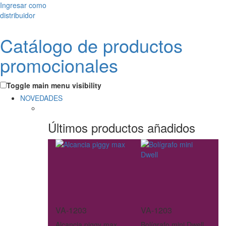
Ingresar como
distribuidor
Catálogo de productos
promocionales
Toggle main menu visibility
NOVEDADES
Últimos productos añadidos
VA-1203
VA-1203
Alcancia piggy max
Bolígrafo mini Dwell