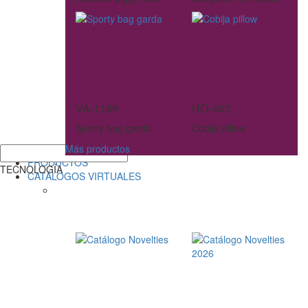
VA-1189
HO-403
Sporty bag garda
Cobija pillow
Más productos
PRODUCTOS
TECNOLOGÍA
CATÁLOGOS VIRTUALES