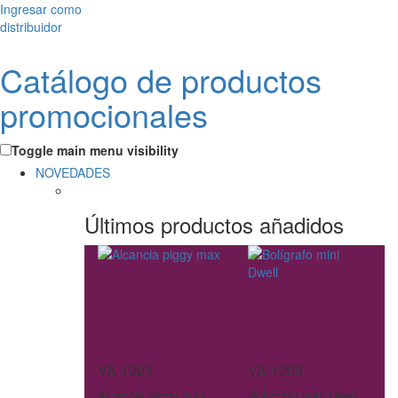
Ingresar como
distribuidor
Catálogo de productos
promocionales
Toggle main menu visibility
NOVEDADES
Últimos productos añadidos
VA-1203
VA-1203
Alcancia piggy max
Bolígrafo mini Dwell