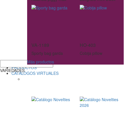
VA-1189
HO-403
Sporty bag garda
Cobija pillow
Más productos
PRODUCTOS
VARIEDADES
CATÁLOGOS VIRTUALES