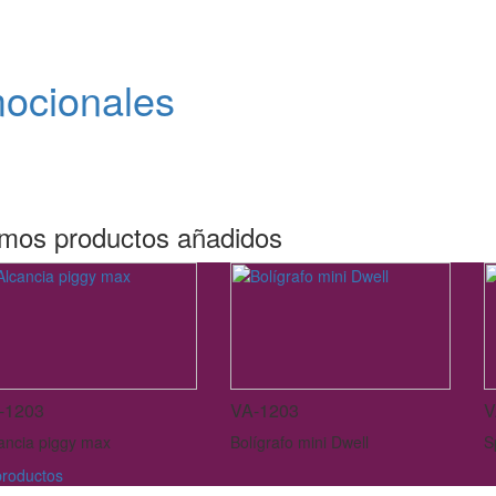
mocionales
imos productos añadidos
-1203
VA-1203
V
ancia piggy max
Bolígrafo mini Dwell
S
roductos