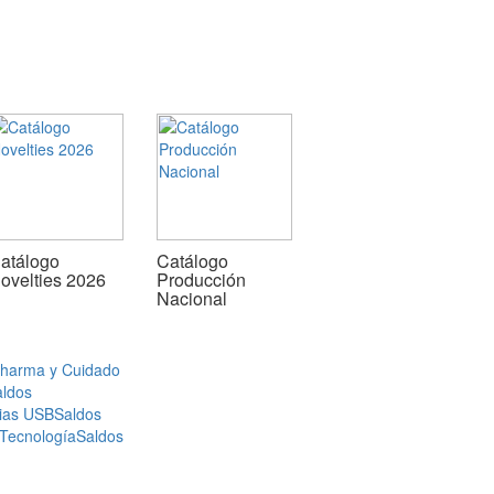
atálogo
Catálogo
ovelties 2026
Producción
Nacional
Pharma y Cuidado
aldos
ias USB
Saldos
 Tecnología
Saldos