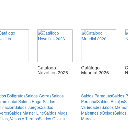
Catálogo
Catálogo
C
Novelties 2026
Mundial 2026
N
dos Bolígrafos
Saldos Gorras
Saldos
Saldos Paraguas
Saldos 
ramientas
Saldos Hogar
Saldos
Personal
Saldos Relojes
S
minación
Saldos Juegos
Saldos
Variedades
Saldos Memor
veros
Saldos Master Line
Saldos Mugs,
Maletines &Bolsos
Saldos
ilitos, Vasos y Termos
Saldos Oficina
Marcas