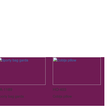
A-1189
HO-403
porty bag garda
Cobija pillow