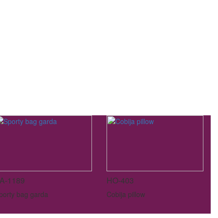
A-1189
HO-403
porty bag garda
Cobija pillow