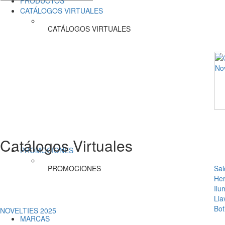
PRODUCTOS
CATÁLOGOS VIRTUALES
CATÁLOGOS VIRTUALES
Catálogos Virtuales
PROMOCIONES
PROMOCIONES
Sal
Her
Ilu
Lla
Bot
NOVELTIES 2025
MARCAS