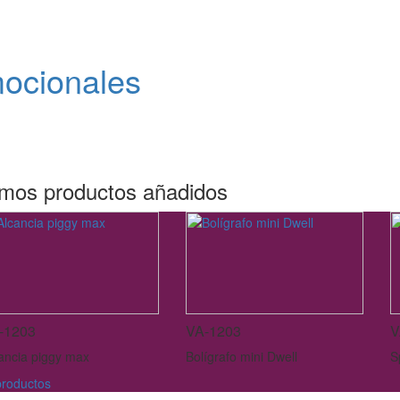
mocionales
imos productos añadidos
-1203
VA-1203
V
ancia piggy max
Bolígrafo mini Dwell
S
roductos