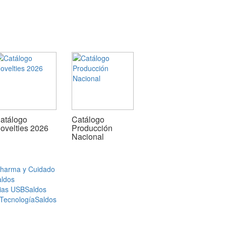
atálogo
Catálogo
ovelties 2026
Producción
Nacional
Pharma y Cuidado
aldos
ias USB
Saldos
 Tecnología
Saldos