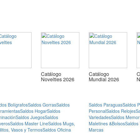
Catálogo
Catálogo
C
Novelties 2026
Mundial 2026
N
dos Bolígrafos
Saldos Gorras
Saldos
Saldos Paraguas
Saldos 
ramientas
Saldos Hogar
Saldos
Personal
Saldos Relojes
S
minación
Saldos Juegos
Saldos
Variedades
Saldos Memor
veros
Saldos Master Line
Saldos Mugs,
Maletines &Bolsos
Saldos
ilitos, Vasos y Termos
Saldos Oficina
Marcas